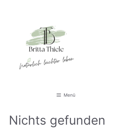
Zum
Inhalt
springen
Britta
Thiele
NATÜRLICH
leichter leben
Menü
Nichts gefunden