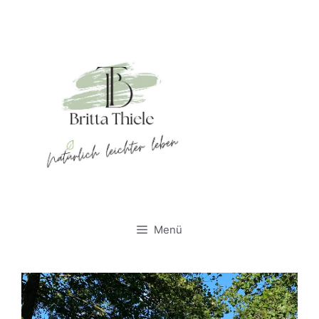
Zum
Inhalt
springen
Britta
Thiele
NATÜRLICH
leichter leben
Menü