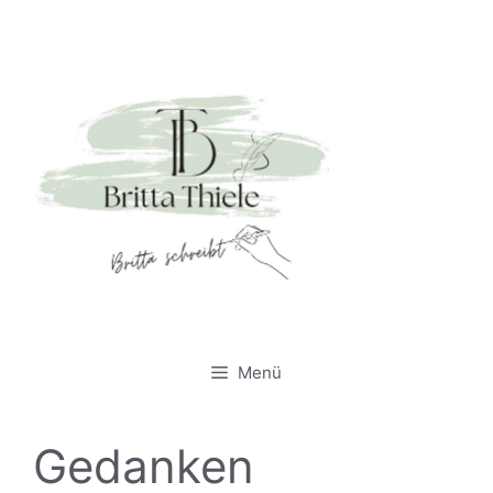
Zum
Inhalt
springen
Britta
Thiele
Britta schreibt
Menü
Gedanken