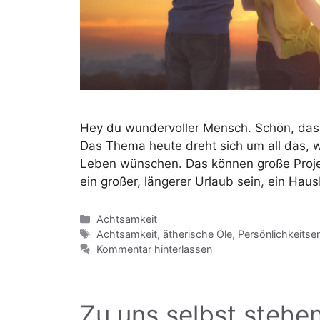
Hey du wundervoller Mensch. Schön, dass d
Das Thema heute dreht sich um all das, w
Leben wünschen. Das können große Projek
ein großer, längerer Urlaub sein, ein Ha
Kategorien
Achtsamkeit
Schlagwörter
Achtsamkeit
,
ätherische Öle
,
Persönlichkeitse
Kommentar hinterlassen
Zu uns selbst stehe