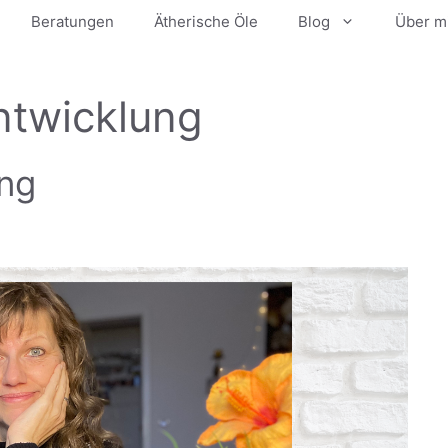
Beratungen
Ätherische Öle
Blog
Über m
ntwicklung
ung