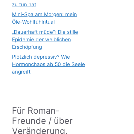
zu tun hat
Mini-Spa am Morgen: mein
Öle-Wohlfühlritual
„Dauerhaft müde“: Die stille
Epidemie der weiblichen
Erschöpfung
Plötzlich depressiv? Wie
Hormonchaos ab 50 die Seele
angreift
Für Roman-
Freunde / über
Veränderung,